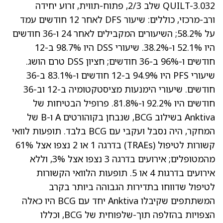
QUILT-3.032 שלב 2/3, פתוח-תווית, זרוע יחידה
ורב-מרכזי, כוללים: שיעור DFS לאחר 12 חודשים עמד
על 58.2%; השיעורים המקבילים לאחר 24 ו-36 חודשים
היו 52.1% ו-38.2%. שיעורי DSS היו 98.7% ב-12
חודשים ו-96% ב-36 חודשים; חציון DSS טרם הושג.
שיעורי PFS היו 94.9% ב-12 חודשים ו-83.1% ב-36
חודשים. שיעורי הימנעות מציסטקטומיה ב-12 וב-36
חודשים היו 92.2% ו-81.8%. פרופיל הבטיחות של
Anktiva בשילוב BCG, שנבחן בקוהורטים A ו-B של
המחקר, היה נסבל ועקבי עם BCG בלבד. תופעות לוואי
קשורות לטיפול (TRAEs) בדרגה 1 או 2 נצפו אצל 61%
מהמטופלים; אירועים בדרגה 3 נצפו אצל 3%, וללא
אירועים בדרגות 4 או 5. תופעות הלוואי הקשורות
לטיפול שדווחו בתדירות הגבוהה ביותר בקרב
המשתתפים שקיבלו Anktiva יחד עם BCG היו כאלה
הצפויות בהזלפה תוך-שלפוחית של BCG, וכללו