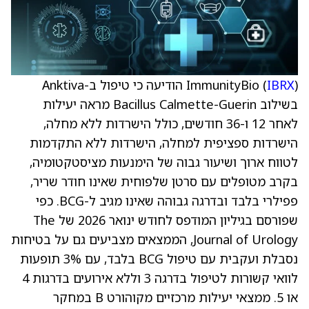
IBRX
ImmunityBio (
) הודיעה כי טיפול ב-Anktiva
בשילוב Bacillus Calmette-Guerin מראה יעילות
לאחר 12 ו-36 חודשים, כולל הישרדות ללא מחלה,
הישרדות ספציפית למחלה, הישרדות ללא התקדמות
לטווח ארוך ושיעור גבוה של הימנעות מציסטקטומיה,
בקרב מטופלים עם סרטן שלפוחית שאינו חודר שריר,
פפילרי בלבד ובדרגה גבוהה שאינו מגיב ל-BCG. כפי
שפורסם בגיליון המודפס לחודש ינואר 2026 של The
Journal of Urology, הממצאים מצביעים גם על בטיחות
נסבלת ועקבית עם טיפול BCG בלבד, עם 3% תופעות
לוואי קשורות לטיפול בדרגה 3 וללא אירועים בדרגות 4
או 5. ממצאי יעילות מרכזיים מקוהורט B במחקר