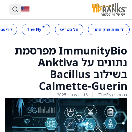
™
חדשות שוק ההון
וול סטריט
The Fly
קריפטו
ImmunityBio מפרסמת
נתונים על Anktiva
בשילוב Bacillus
Calmette-Guerin
דה פליי (TheFly)
16 בדצמבר 2025