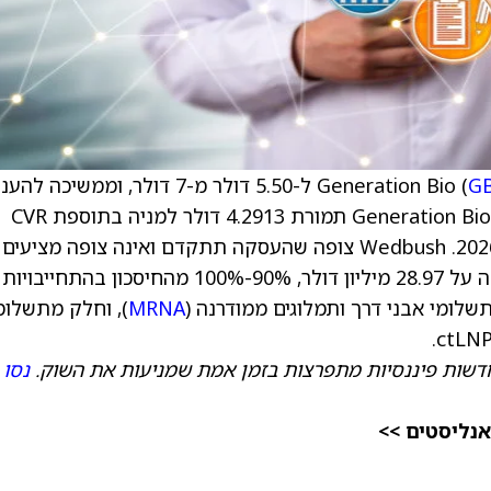
G
) ל-5.50 דולר מ-7 דולר, וממשיכה להע
(XOMA) תרכוש את Generation Bio תמורת 4.2913 דולר למניה בתוספת CVR
בלתי ניתן להעברה, עם סגירה צפויה בפברואר 2026. Wedbush צופה שהעסקה תתקדם ואינה צופה מציעים
נוספים. ה-CVR יכלול מזומן בסגירה בהיקף העולה על 28.97 מיליון דולר, 90%-100% מהחיסכון בהתחייבויות
MRNA
), וחלק מתשלומ
דשות פיננסיות מתפרצות בזמן אמת שמניעות את השוק.
נסו
אנליסטים >>