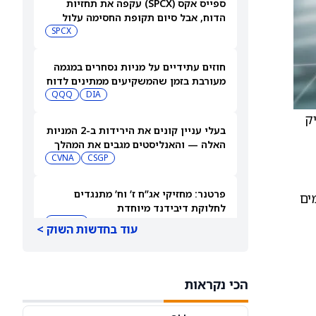
ספייס אקס (SPCX) עקפה את תחזיות
הדוח, אבל סיום תקופת החסימה עלול
להפיל את המניה
SPCX
חוזים עתידיים על מניות נסחרים במגמה
מעורבת בזמן שהמשקיעים ממתינים לדוח
התעסוקה של יולי
DIA
QQQ
ניק
בעלי עניין קונים את הירידות ב-2 המניות
האלה — והאנליסטים מגבים את המהלך
CVNA
CSGP
פרטנר: מחזיקי אג”ח ז’ וח’ מתנגדים
ים
לחלוקת דיבידנד מיוחדת
IL:PTNR
עוד בחדשות השוק >
סופר מיקרו קומפיוטר תדווח על תוצאות
הרבעון הרביעי ב-11 באוגוסט. הנה מי
הכי נקראות
מחזיק במניית SMCI
VOO
VTI