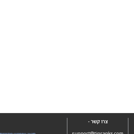
צרו קשר -
support@tipranks.com
תנאי שימוש
•
מדיניות