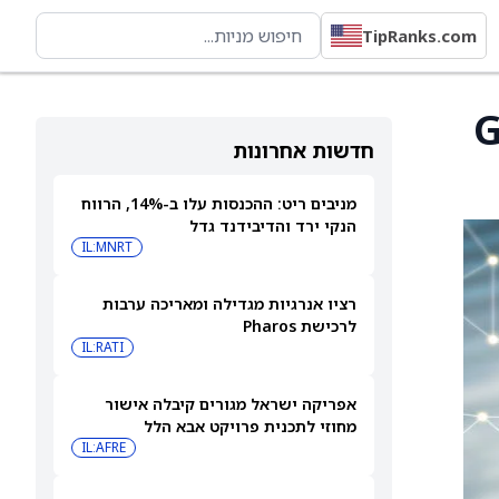
TipRanks.com
Gene
חדשות אחרונות
מניבים ריט: ההכנסות עלו ב-14%, הרווח
הנקי ירד והדיבידנד גדל
IL:MNRT
רציו אנרגיות מגדילה ומאריכה ערבות
לרכישת Pharos
IL:RATI
אפריקה ישראל מגורים קיבלה אישור
מחוזי לתכנית פרויקט אבא הלל
IL:AFRE