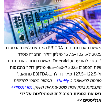
מאשרת את תחזית ה-EBITDA המתואם לשנת הכספים
2025 ל-122.5–127.5 מיליון דולר. החברה מסרה,
“בקשר להודעה זו, Emerald מאשרת מחדש את תחזית
שנת הכספים 2025 ל-460–465 מיליון דולר בהכנסות
ול-122.5–127.5 מיליון דולר ב-EBITDA מתואם.”
פורסם לראשונה ב
TheFly
– המקור הסופי לחדשות
פיננסיות בזמן אמת שמניעות את השוק.
נסו עכשיו>>
ראו את המניות המובילות שמומלצות על ידי
אנליסטים >>