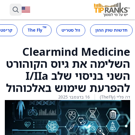
™
חדשות שוק ההון
וול סטריט
The Fly
קריפטו
Clearmind Medicine
השלימה את גיוס הקוהורט
השני בניסוי שלב I/IIa
להפרעת שימוש באלכוהול
דה פליי (TheFly)
16 בדצמבר 2025