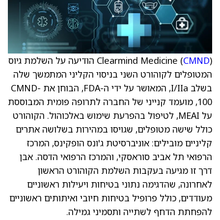
CMND
Clearmind Medicine (
) הודיעה על השלמת גיוס
המטופלים לקוהורט השני בניסוי הקליני המתמשך שלה
בשלב I/IIa, המאושר על ידי ה-FDA, הבוחן את CMND-
100, מועמד קנייני של החברה לתרופה פומית המבוססת
על MEAI, לטיפול בהפרעת שימוש באלכוהול. הקוהורט
כולל שישה מטופלים, שגויסו במהירות בשלושה אתרים
קליניים מובילים: אוניברסיטת ג'ונס הופקינס, המרכז
הרפואי תל אביב סוראסקי, והמרכז הרפואי הדסה. אבן
דרך זו מגיעה בעקבות השלמת הקוהורט הראשון
לאחרונה, שהדגימה נתוני בטיחות ויעילות ראשוניים
מעודדים, כולל פרופיל בטיחות חיובי ואיתותים ראשוניים
להפחתת הדחף לשתייה ותסמיני גמילה.