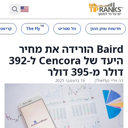
™
חדשות שוק ההון
וול סטריט
The Fly
קריפטו
Baird הורידה את מחיר
היעד של Cencora ל-392
דולר מ-395 דולר
דה פליי (TheFly)
16 בדצמבר 2025