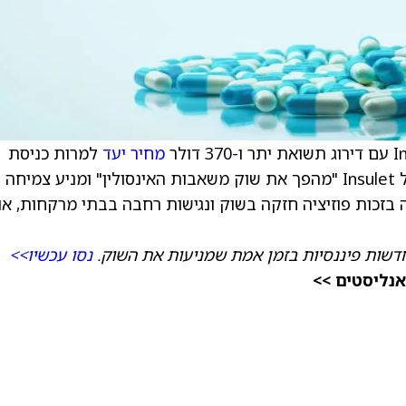
מחיר יעד
למרות כניסת
שחקנים חדשים, העיצוב הייחודי ללא צינורות של Insulet "מהפך את שוק משאבות האינסולין" ומניע צמיחה
זכות פוזיציה חזקה בשוק ונגישות רחבה בבתי מרקחות, או
דשות פיננסיות בזמן אמת שמניעות את השוק.
נסו עכשיו>>
אנליסטים >>