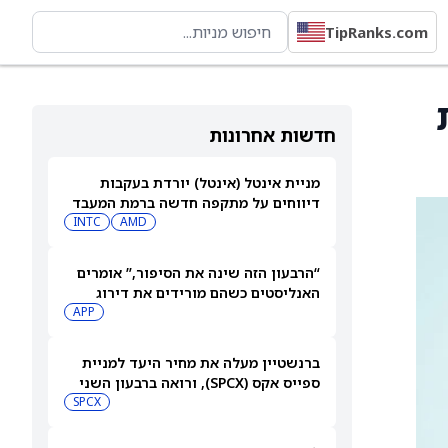
TipRanks.com
את
חדשות אחרונות
מניית אינטל (אינטל) יורדת בעקבות
דיווחים על מתקפה חדשה ברמת המעבד
INTC
AMD
“הרבעון הזה שינה את הסיפור,” אומרים
האנליסטים כשהם מורידים את דירוג
מניית AppLovin (APP) ומקצצים את
APP
מחיר היעד ביותר מ-35%
ברנשטיין מעלה את מחיר היעד למניית
ספייס אקס (SPCX), ורואה ברבעון השני
"חיובי נטו"
SPCX