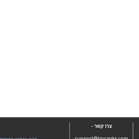
צרו קשר -
support@tipranks.com
תנאי שימוש
•
מדיניות