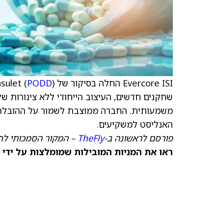
Evercore ISI החלה בסיקור של Insulet (
) עם דירוג תשואת יתר ו-370 דולר
PODD
משמעותית. החברה ממוצבת לשמור על ההובלה ב
האנליסט למשקיעים.
פורסם לראשונה ב-
TheFly
– המקור הסמכותי לח
ראו את המניות המובילות שמומלצות על ידי 