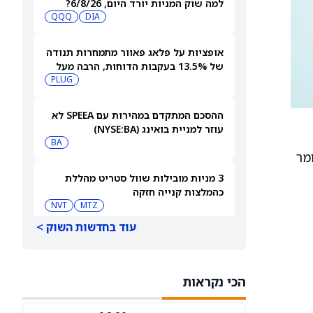
למה שוק המניות יורד היום, 6/8/26?
QQQ
DIA
אופציות על פלאג פאוור מתמחרות תנודה
של 13.5% בעקבות הדוחות, הרבה מעל
ההיסטוריה האחרונה
PLUG
ההסכם המתקדם במהירות עם SPEEA לא
עוזר למניית בואינג (NYSE:BA)
BA
מר
3 מניות מובילות שוול סטריט מהללת
כהמלצות קנייה חזקה
NVT
MTZ
עוד בחדשות השוק >
למה מניית הפני סטוק סקייקורפ סולר
גרופ (PN) עולה היום?
PN
הכי נקראות
סיכויי פולימרקט: האם [UAA], ‏[WEN] ו-