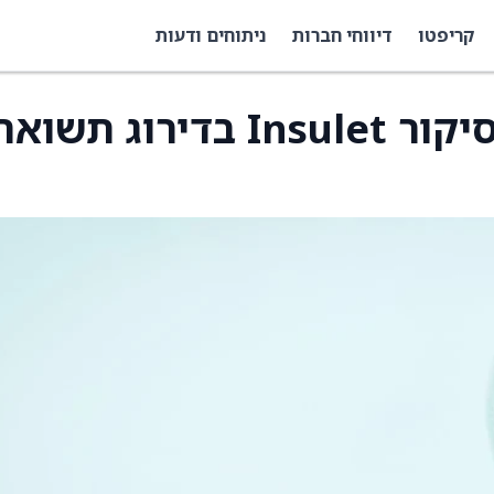
קריפטו
דיווחי חברות
ניתוחים ודעות
Evercore ISI החלה בסיקור Insulet בדירוג תשו