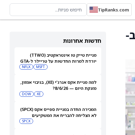
TipRanks.com
Radiopharm הועלה ל-$16 מ-$13 ב-
חדשות אחרונות
מניית טייק טו אינטראקטיב (TTWO)
יורדת למרות החדשות על טריילר ל-GTA
VI שיגיע לנטפליקס
MSFT
NFLX
למה מניית אקס אנרג'י (XE), בגיבוי אמזון,
מזנקת היום — 8/6/26?
DOW
XE
המכירה החדה במניית ספייס אקס (SPCX)
לא הצליחה להבריח את המשקיעים
הקמעונאיים
SPCX