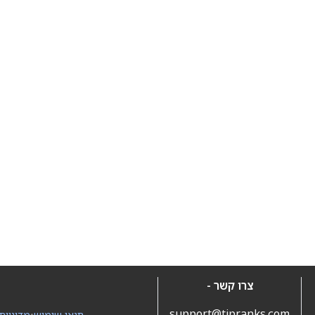
צרו קשר -
support@tipranks.com
תנאי שימוש
•
מדיניות