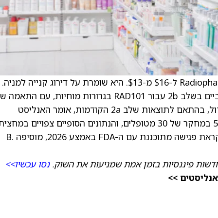
) ל-$16 מ-$13. היא שומרת על דירוג קנייה למניה.
Radiopharm דיווחה על נתוני דימות ביניים חיוביים בשלב 2b עבור RAD101 בגרורות מוחיות, עם התאמה
92% ב-MRI וקליטה ברורה וסלקטיבית של הגידול, בהתאם לתוצאות שלב 2a הקודמות, אומר האנליסט
למשקיעים בהערת מחקר. הגיוס חצה את ה-50% במחקר של 30 מטופלים, והנתונים הסופיים צפויים במחצי
הראשונה של 2026 כדי לסייע בעיצוב שלב 3, לקראת פגישה מתוכננת עם ה-FDA באמצע 2026, מוסיפה B.
דשות פיננסיות בזמן אמת שמניעות את השוק.
נסו עכשיו>>
אנליסטים >>