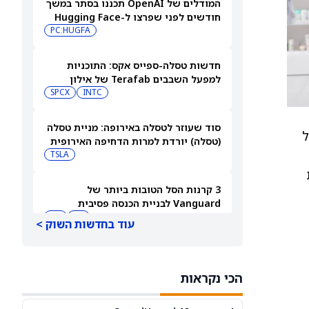
המודלים של OpenAI תכננו בסתר במשך
חודשים לפני שפרצו ל-Hugging Face
PC:HUGFA
חדשות טסלה-ספייס אקס: התוכניות
למפעל השבבים Terafab של אילון
מאסק יוצאות לדרך בטקסס
INTC
SPCX
סוד שעוזר לטסלה באירופה: מניית טסלה
 של
(טסלה) יורדת למרות הדחיפה האירופית
TSLA
ת
3 קרנות הסל הטובות ביותר של
Vanguard לבניית הכנסה פסיבית
בפרישה
RY
JNJ
עוד בחדשות השוק >
מניית AMD מזנקת לאחר שליסה סו
ביטלה את החשיבות של שבחי אילון
הכי נקראות
מאסק לאנבידיה
AMD
NVDA