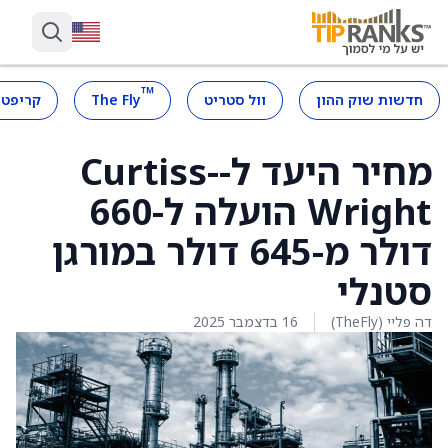
™
חדשות שוק ההון
וול סטריט
The Fly
קריפטו
מחיר היעד ל-Curtiss-
Wright הועלה ל-660
דולר מ-645 דולר במורגן
סטנלי
דה פליי (TheFly)
16 בדצמבר 2025