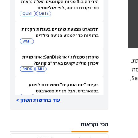
הירידה ב-3 מניות הקוונטים האלה נראית
כמו נקודת כניסה, לפי אנליסטים
QUBT
QBTS
וולמארט מבצעת שינויים בעגלות הקניות
בחנויות כדי למנוע פגיעה בילדים
WMT
מיקרון טכנולוג'י או SanDisk: איזו מניית
ג.
זיכרון פוליטיקאים בארה"ב קונים?
ודיעה כי נכנסה
SNDK
MU
להסכם עם Koncar – Electrical Industry לתכנון משותף של שנאי מותאם אישית במתח בינוני עבור Sanmina,
בעיות "יום הטנקים" ממשיכות לפגוע
בסטארבקס, אבל מניית סטארבקס
(NASDAQ:SBUX) עולה בכל זאת
SBUX
עוד בחדשות השוק >
ההזדמנות הבאה של ספייס אקס (SPCX)
בשווי 740 מיליארד דולר אינה טילים או
הכי נקראות
בינה מלאכותית
T
VZ