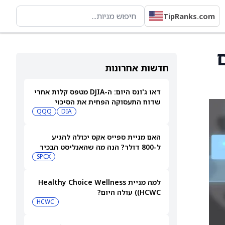
TipRanks.com
ם
חדשות אחרונות
דאו ג'ונס היום: ה-DJIA מטפס קלות אחרי
שדוח התעסוקה הפחית את הסיכוי
להעלאת ריבית
DIA
QQQ
האם מניית ספייס אקס יכולה להגיע
ל-800 דולר? הנה מה שהאנליסט הבכיר
הזה מצפה
SPCX
למה מניית Healthy Choice Wellness
(HCWC) עולה היום?
HCWC