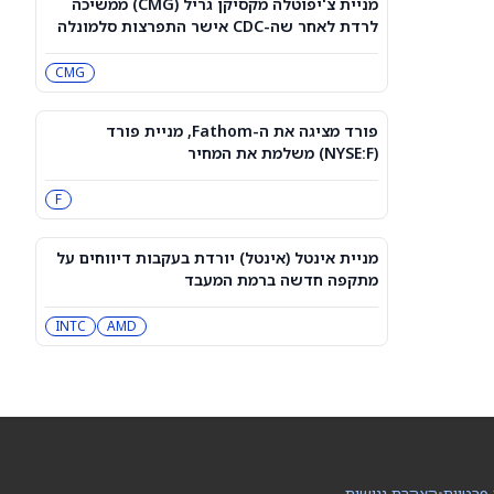
מניית צ'יפוטלה מקסיקן גריל (CMG) ממשיכה
למה מניית AMD יורדת היום, 7.8.26?
לרדת לאחר שה-CDC אישר התפרצות סלמונלה
NVDA
AMD
CMG
מניית קומקאסט (NASDAQ:CMCSA)
מטפסת מעט עם רשת אלחוטית פרטית
CMCSA
פורד מציגה את ה-Fathom, מניית פורד
(NYSE:F) משלמת את המחיר
אפל או מיקרוסופט: איזו מניית טכנולוגיה
F
קונים הפוליטיקאים בארה"ב?
MSFT
AAPL
מניית אינטל (אינטל) יורדת בעקבות דיווחים על
מתקפה חדשה ברמת המעבד
נביוס גרופ תדווח על תוצאות הרבעון
השני ב-12 באוגוסט. מי מחזיק במניית
INTC
QQQ
AMD
EFA
[NBIS]?
למה מניות מיקרון טכנולוג'י ו-SanDisk
ירדו היום — ומה וול סטריט מצפה
שיקרה בהמשך
MU
SNDK
ארצ'ר אבייישן תדווח על תוצאות הרבעון
 פרטיות
•
הצהרת נגישות