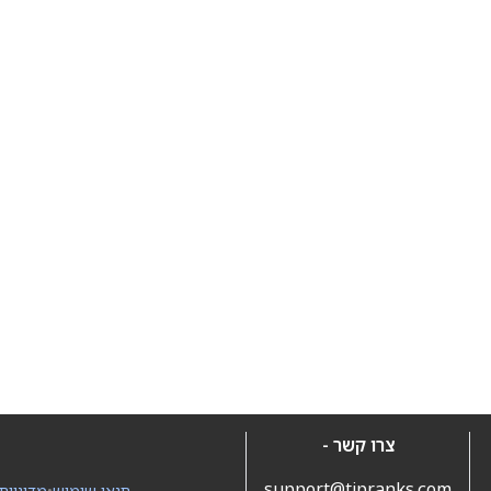
צרו קשר -
support@tipranks.com
תנאי שימוש
•
מדיניות