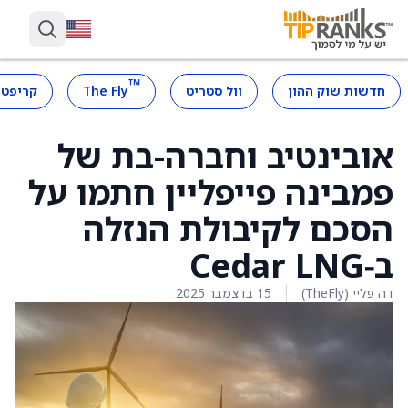
™
חדשות שוק ההון
וול סטריט
The Fly
קריפטו
אובינטיב וחברה-בת של
פמבינה פייפליין חתמו על
הסכם לקיבולת הנזלה
ב‑Cedar LNG
דה פליי (TheFly)
15 בדצמבר 2025