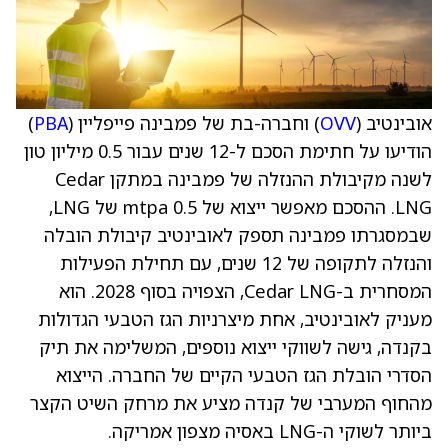
אובינטיב (
OVV
) וחברה-בת של פמבינה פייפליין (
PBA
)
הודיעו על חתימת הסכם ל-12 שנים עבור 0.5 מיליון טון
לשנה מקיבולת ההנזלה של פמבינה במתקן Cedar
LNG. ההסכם מאפשר ייצוא של 0.5 mtpa של LNG,
שבמסגרתו פמבינה תספק לאובינטיב קיבולת הובלה
והנזלה לתקופה של 12 שנים, עם תחילת הפעילות
המסחרית ב-Cedar LNG, הצפויה בסוף 2028. הוא
מעניק לאובינטיב, אחת מיצרניות הגז הטבעי הגדולות
בקנדה, גישה לשווקי ייצוא נוספים, המשלימה את תיק
הסדרי הובלת הגז הטבעי הקיים של החברה. הייצוא
מהחוף המערבי של קנדה מציע את מרחק השיט הקצר
ביותר לשוקי ה-LNG באסיה מצפון אמריקה.