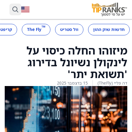
™
חדשות שוק ההון
וול סטריט
The Fly
קריפטו
מיזוהו החלה כיסוי על
לינקולן נשיונל בדירוג
'תשואת יתר'
דה פליי (TheFly)
15 בדצמבר 2025