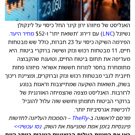
האנליסט של מיזוהו ירון קינר החל כיסוי על לינקולן
נשיונל (
LNC
) עם דירוג 'תשואת יתר' ו-$52
מחיר היעד
.
הפירמה השיקה כיסוי על 23 חברות, כולל שש מבטחות
חיים, 11 מבטחות רכוש ונזק ושישה ברוקרי ביטוח. היא
מעדיפה את תחום ביטוח החיים, וטוענת שהקבוצה
מתומחרת בחסר למרות חששות אשראי. מיזוהו פחות
חיובית לגבי מבטחות רכוש ונזק וברוקרים, ומציינת ריכוך
בשוק, תשואות השקעה שמתייצבות ודאגות בנוגע
לרזרבות. האנליסט מצפה שהצמיחה האורגנית של
ברוקרי הביטוח תתמתן וחושש שזה עלול להוביל
לרכישות אגרסיביות יותר.
פורסם לראשונה ב-
TheFly
– הסמכות העליונה לחדשות
פיננסיות בזמן אמת שמניעות את השוק.
נסו עכשיו>>
ראו את המניות בעלות הביצועים הטובים ביותר היום