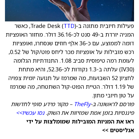
פעילות חיובית מתונה ב-Trade Desk (
TTD
), כאשר
המניה יורדת ב-49 סנט לכ-36.16 דולר. מחזור האופציות
דומה לממוצע, עם כ-36 אלף חוזים שנסחרו, ואופציות
רכש מובילות על אופציות מכר ליחס פוט/קול של 0.52,
לעומת רמה טיפוסית סביב 1.08. התנודתיות הגלומה
(IV30) עלתה ב-1.3 נקודות לכ-52.36, והיא מתחת
לחציון 52 השבועות, מה שמרמז על תנועה יומית צפויה
של 1.19 דולר. הטיית הפוט-קול השתטחה, מה שמרמז
על טון חיובי מתון.
פורסם לראשונה ב-
TheFly
– מקור מידע סופי לחדשות
פיננסיות בזמן אמת שמזיזות את השוק.
נסו עכשיו>>
ראו את המניות המובילות שמומלצות על ידי
אנליסטים >>