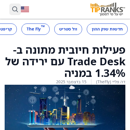
™
חדשות שוק ההון
וול סטריט
The Fly
קריפטו
פעילות חיובית מתונה ב-
Trade Desk עם ירידה של
1.34% במניה
דה פליי (TheFly)
15 בדצמבר 2025