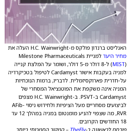
האנליסט ברנדון פולקס מ-H.C. Wainwright העלה את
מחיר היעד
למניית Milestone Pharmaceuticals
MIST
(
) ל-8 דולר מ-5 דולר, ושומר על המלצת קנייה
למניה בעקבות אישור Cardamyst לטיפול בטכיקרדיה
על-חדרית פארוקסיזמלית. לדבריו, ברמות הנוכחיות
המניה אינה משקפת את הפוטנציאל המסחרי של
Cardamyst ב-PSVT. ב-H.C. Wainwright מצפים
לביצועים מסחריים מעל הציפיות ולחידוש ניסוי AFib-
RVR, מה שצפוי להניע מומנטום במניה במהלך 12 עד
18 החודשים הקרובים.
פורסם לראשונה ב-
TheFly
– המקור הסמכותי ביותר