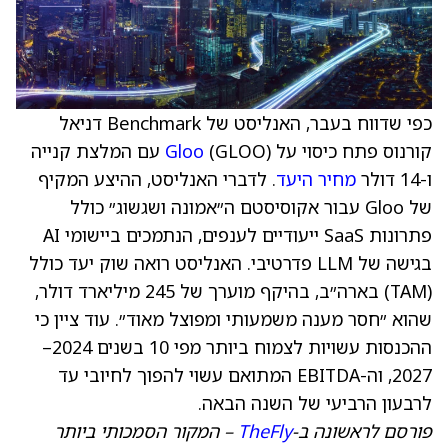
כפי שדווח בעבר, האנליסט של Benchmark דניאל
קורנוס פתח כיסוי על
Gloo
(GLOO) עם המלצת קנייה
ו-14 דולר
מחיר היעד
. לדברי האנליסט, ההיצע המקיף
של Gloo עבור אקוסיסטם ה״אמונה ושגשוג״ כולל
פתרונות SaaS ייעודיים לענפים, הנתמכים ביישומי AI
בגישה של LLM פדרטיבי. האנליסט רואה שוק יעד כולל
(TAM) בארה״ב, בהיקף מוערך של 245 מיליארד דולר,
שהוא ״חסר מענה משמעותי ומפוצל מאוד״. עוד ציין כי
ההכנסות עשויות לצמוח ביותר מפי 10 בשנים 2024–
2027, וה-EBITDA המתואם עשוי להפוך לחיובי עד
לרבעון הרביעי של השנה הבאה.
פורסם לראשונה ב-
TheFly
– המקור הסמכותי ביותר