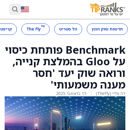
™
חדשות שוק ההון
וול סטריט
The Fly
קריפטו
Benchmark פותחת כיסוי
על Gloo בהמלצת קנייה,
ורואה שוק יעד 'חסר
מענה משמעותי'
דה פליי (TheFly)
15 בדצמבר 2025