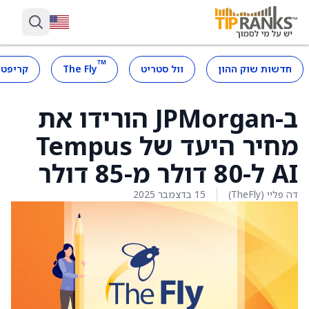
™
חדשות שוק ההון
וול סטריט
The Fly
קריפטו
ב-JPMorgan הורידו את
מחיר היעד של Tempus
AI ל-80 דולר מ-85 דולר
דה פליי (TheFly)
15 בדצמבר 2025