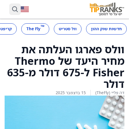
™
חדשות שוק ההון
וול סטריט
The Fly
קריפטו
וולס פארגו העלתה את
מחיר היעד של Thermo
Fisher ל-675 דולר מ-635
דולר
דה פליי (TheFly)
15 בדצמבר 2025