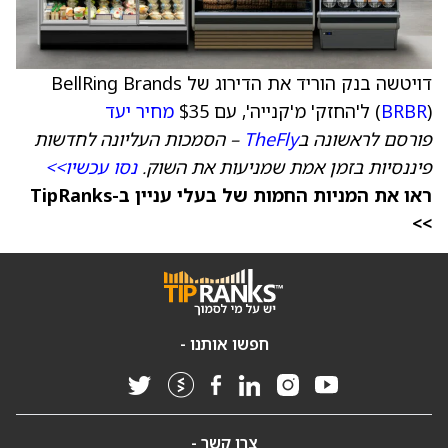
דויטשה בנק הוריד את הדירוג של BellRing Brands
) ל'החזק' מ'קנייה', עם $35
BRBR
(
מחיר יעד
פורסם לראשונה ב
TheFly
– הסמכות העליונה לחדשות
פיננסיות בזמן אמת שמניעות את השוק.
נסו עכשיו>>
ראו את המניות החמות של בעלי עניין ב-TipRanks
>>
חפשו אותנו -
צרו קשר -