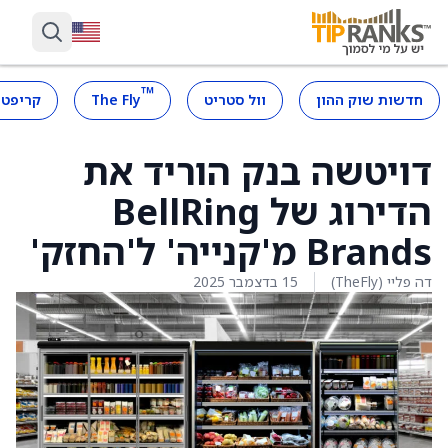
™
חדשות שוק ההון
וול סטריט
The Fly
קריפטו
דויטשה בנק הוריד את
הדירוג של BellRing
Brands מ'קנייה' ל'החזק'
דה פליי (TheFly)
15 בדצמבר 2025