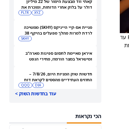
קאתי ווד מבצעת הימור של 22 מיליון
דולר על בלוק אחרי הדוחות, ומוכרת את
Shopify ו-פלנטיר
XYZ
PLTR
מניית אס-קיי הייניקס (SKHY) ממשיכה
לרדת למרות מהלך מפעלים בהיקף 38
האנליסט לקיימות שן יקיים וובינר עם המנכ"ל ברסלו, שבו ידונו באסטרטגיית החברה לעמידה בדרישות FEOC עד
מיליארד דולר להגדלת קיבולת השבבים
SKHY
ר בשעה 11:00, בחסות
איראן מאיימת לחסום ספינות מארה”ב
ומישראל במצר הורמוז, מחירי הנפט
עולים
חדשות שוק המניות היום, 7/8/26 –
החוזים העתידיים מהססים לקראת דוח
התעסוקה
DIA
QQQ
עוד בחדשות השוק >
BX, APO, KKR: מניות הפרייבט אקוויטי
מקרטעות אחרי דיווח שמצביע על איום
מצד האקרים
BX
APO
הכי נקראות
מאנדיי: בעלי המניות אישרו הכפלת שכר