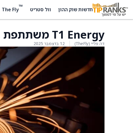
™
The Fly
חדשות שוק ההון
וול סטריט
T1 Energy משתתפת בוובינר עם רוט קפיטל
דה פליי (TheFly)
12 בדצמבר 2025