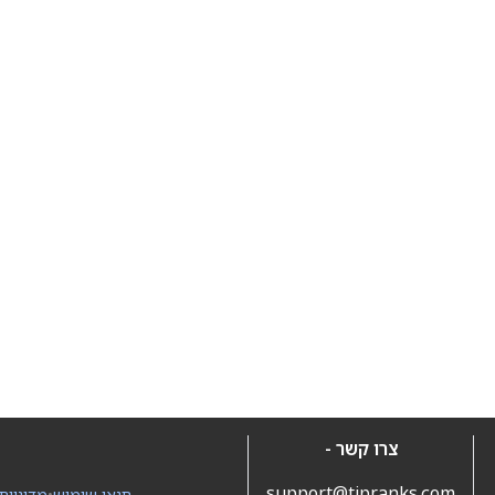
צרו קשר -
support@tipranks.com
תנאי שימוש
•
מדיניות