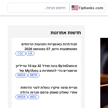
TipRanks.com
חדשות אחרונות
תנודתיות באופציות ותנועות הרווחים
המשתמעות היום, 07 באוגוסט 2026
CGC
UA
ByteDance בונה מודל AI עם 10 טריליון
פרמטרים כדי להתחרות ב-Mythos של
NVDA
META
Anthropic
מניית סופר מיקרו נופלת לפני הדוחות
אחרי שאלון מאסק פרסם הכרזה גדולה
בתחום ה-AI. מה הוא אמר?
WDC
NVDA