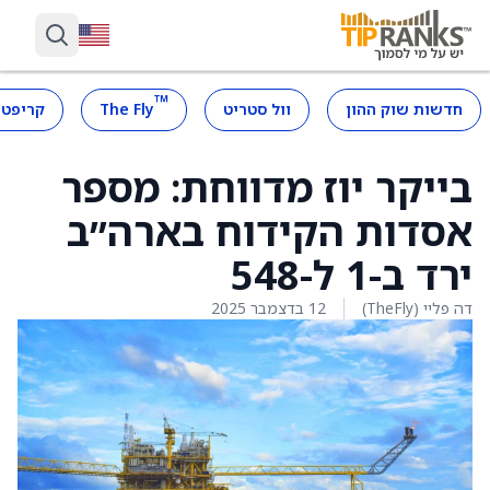
™
חדשות שוק ההון
וול סטריט
The Fly
קריפטו
בייקר יוז מדווחת: מספר
אסדות הקידוח בארה״ב
ירד ב-1 ל-548
דה פליי (TheFly)
12 בדצמבר 2025