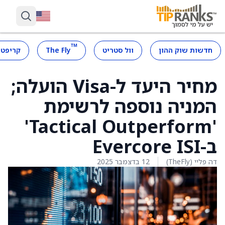
™
חדשות שוק ההון
וול סטריט
The Fly
קריפטו
מחיר היעד ל-Visa הועלה;
המניה נוספה לרשימת
'Tactical Outperform'
ב-Evercore ISI
דה פליי (TheFly)
12 בדצמבר 2025