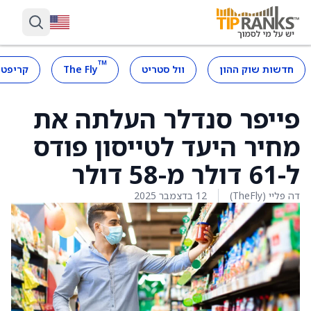
™
חדשות שוק ההון
וול סטריט
The Fly
קריפטו
פייפר סנדלר העלתה את
מחיר היעד לטייסון פודס
ל-61 דולר מ-58 דולר
דה פליי (TheFly)
12 בדצמבר 2025