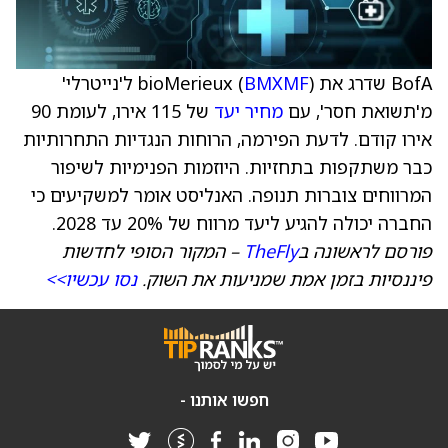
BofA שדרג את bioMerieux (
BMXMF
) ל'נייטרלי'
מ'תשואת חסר', עם
מחיר יעד
של 115 אירו, לעומת 90
אירו קודם. לדעת הפירמה, הרוחות הנגדיות התחרותיות
כבר משתקפות בתחזיות. היוזמות הפנימיות לשיפור
המרווחים צוברות תנופה. האנליסט אומר למשקיעים כי
החברה יכולה להגיע ליעד מרווח של 20% עד 2028.
פורסם לראשונה ב
TheFly
– המקור הסופי לחדשות
פיננסיות בזמן אמת שמניעות את השוק.
נסו עכשיו>>
חפשו אותנו -