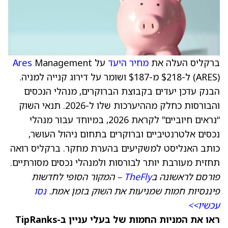
ברקליס העלה את
מחיר היעד
על
Management
Ares
(ARES) ל-$218 מ-$187 ושומר על דירוג קנייה למניה.
הבנק עדכן יעדים בקבוצת הברוקרים, מנהלי הנכסים
והבורסות כחלק מההיערכות שלו ל-2026. תנאי השוק
“נראים חיוביים” לקראת 2026, במיוחד עבור מנהלי
נכסים אלטרנטיביים וברוקרים בתחום ניהול העושר,
כותב האנליסט למשקיעים בהערת מחקר. ברקליס רואה
תחזית מעורבת יותר לבורסות ולמנהלי נכסים מסורתיים.
פורסם לראשונה ב
TheFly
– המקור הסופי לחדשות
פיננסיות חמות שמניעות את השוק בזמן אמת.
נסו
עכשיו>>
ראו את המניות החמות של בעלי עניין ב-TipRanks