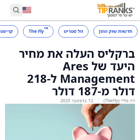
™
חדשות שוק ההון
וול סטריט
The Fly
קריפטו
ברקליס העלה את מחיר
היעד של Ares
Management ל-218
דולר מ-187 דולר
דה פליי (TheFly)
12 בדצמבר 2025