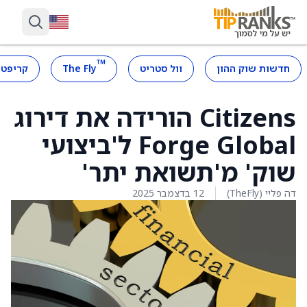
™
חדשות שוק ההון
וול סטריט
The Fly
קריפטו
Citizens הורידה את דירוג
Forge Global ל'ביצועי
שוק' מ'תשואת יתר'
דה פליי (TheFly)
12 בדצמבר 2025