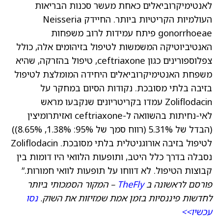
לאנטימיקרוביאלים כאחת מעשר סכנות הבריאות
העולמיות הקריטיות ביותר. החיידק Neisseria
gonorrhoeae פיתח עמידות לרוב משפחות
האנטיביוטיקה המשמשות לטיפול בזיהומים אלה, כולל
צפלוספורינים כגון ceftriaxone, טיפול בהזרקה, שהיא
משפחת האנטימיקרוביאלים היחידה המומלצת לטיפול
בזיבה בלתי מסובכת. נקודות הסיום במחקר על
Zoliflodacin עמדו בקריטריונים שנקבעו מראש
לאי-נחיתות בהשוואה ל-ceftriaxone ואזיתרומיצין
(הבדל של 5.31% (רווח סמך של 95%: 1.38%, 8.65%))
לטיפול בזיבה אורוגניטלית בלתי מסובכת. Zoliflodacin
נסבלה בדרך כלל היטב, ותופעות הלוואי היו דומות בין
קבוצות הטיפול. לא דווחו על תופעות לוואי חמורות.”
פורסם לראשונה ב
TheFly
– המקור הסמכותי ביותר
לחדשות פיננסיות בזמן אמת שמזיזות את השוק.
נסו
עכשיו>>