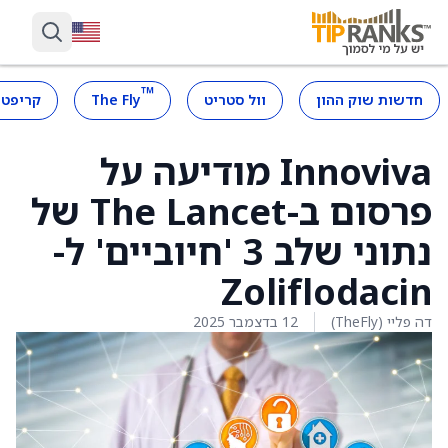
™
חדשות שוק ההון
וול סטריט
The Fly
קריפטו
Innoviva מודיעה על
פרסום ב-The Lancet של
נתוני שלב 3 'חיוביים' ל-
Zoliflodacin
דה פליי (TheFly)
12 בדצמבר 2025