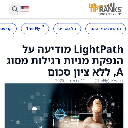
™
חדשות שוק ההון
וול סטריט
The Fly
קריפטו
LightPath מודיעה על
הנפקת מניות רגילות מסוג
A, ללא ציון סכום
דה פליי (TheFly)
11 בדצמבר 2025