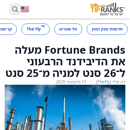
™
חדשות שוק ההון
וול סטריט
The Fly
קריפטו
Fortune Brands מעלה
את הדיבידנד הרבעוני
ל־26 סנט למניה מ־25 סנט
דה פליי (TheFly)
11 בדצמבר 2025