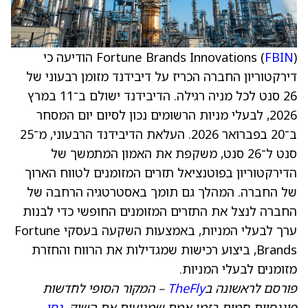
FBIN
Fortune Brands Innovations (
) הודיעה כי
דירקטוריון החברה הכריז על דיבידנד מזומן רבעוני של
26 סנט לכל מניה רגילה. הדיבידנד ישולם ב־11 במרץ
2026, לבעלי מניות הרשומים נכון לסיום יום המסחר
ב־20 בפברואר 2026. העלאת הדיבידנד הרבעוני, מ־25
סנט ל־26 סנט, משקפת את האמון המתמשך של
הדירקטוריון בפוטנציאל תזרים המזומנים לטווח הארוך
של החברה. המהלך גם תומך באסטרטגיה הרחבה של
החברה לנצל את התזרים המזומנים החופשי כדי לבנות
ערך לבעלי המניות, באמצעות השקעה בעסקי Fortune
Brands, ביצוע רכישות שמגדילות את הרווח והחזרת
מזומנים לבעלי המניות.
פורסם לראשונה ב
TheFly
– המקור הסופי לחדשות
פיננסיות חמות בזמן אמת שמניעות את השוק.
נסו