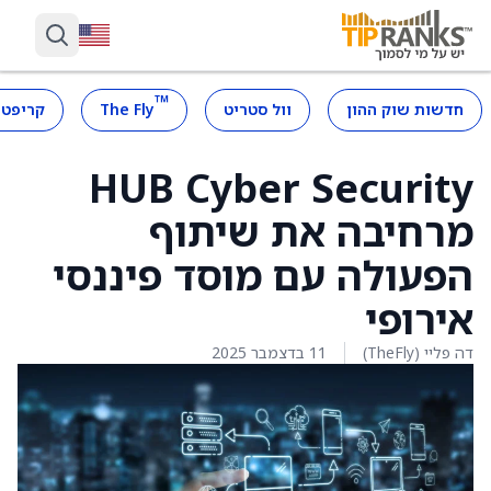
™
חדשות שוק ההון
וול סטריט
The Fly
קריפטו
HUB Cyber Security
מרחיבה את שיתוף
הפעולה עם מוסד פיננסי
אירופי
דה פליי (TheFly)
11 בדצמבר 2025