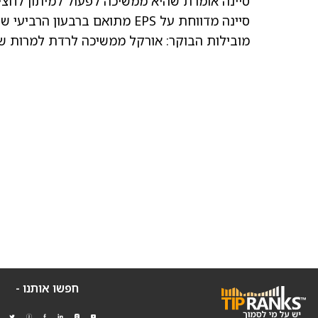
סיינה אומרת שהיא ממשיכה לפעול למיתון לחצי
סיינה מדווחת על EPS מתואם ברבעון הרביעי של 91 סנט, הקונצנזוס 77 סנט
מובילות הבוקר: אורקל ממשיכה לרדת למרות ש
חפשו אותנו -