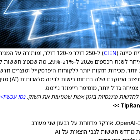
ת סיינה (
CIEN
) ל-250 דולר מ-120 דולר, ומותירה על המניה
דירוג תשואת יתר. סיינה העלתה את תחזית הצמיחה לשנת הכספים 2026 ל-21%-29%, מה שמפ
יותר, מכירות חזקות יותר ללקוחות היפרסקייל ומוצרים חדשי
צוב המוקדם שלה בתחום רישות לבינה מלאכותית (
AI
) מזין
חה גדול יותר, מוסיפה ריימונד ג'יימס.
לחדשות פיננסיות בזמן אמת שמניעות את השוק.
נסו עכשיו>
 מחדש חששות לגבי הוצאות על AI