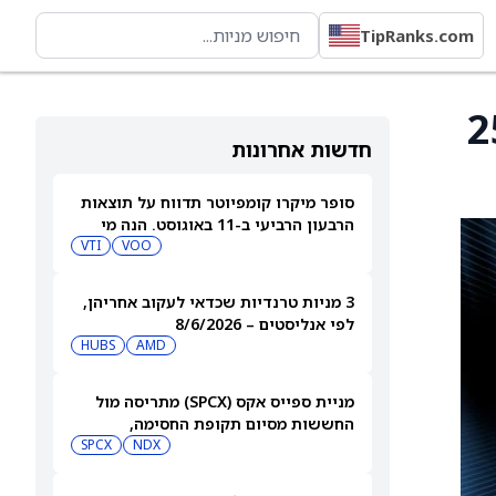
TipRanks.com
היעד של סיינה ל-250
חדשות אחרונות
סופר מיקרו קומפיוטר תדווח על תוצאות
הרבעון הרביעי ב-11 באוגוסט. הנה מי
מחזיק במניית SMCI
VOO
VTI
3 מניות טרנדיות שכדאי לעקוב אחריהן,
לפי אנליסטים – 8/6/2026
HUBS
AMD
מניית ספייס אקס (SPCX) מתריסה מול
החששות מסיום תקופת החסימה,
ומטפסת לאחר שחרור 911 מיליון מניות
NDX
SPCX