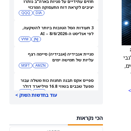
חוזים עתידיים על מניות בארה"ב נותרו
יציבים לקראת דוח התעסוקה המרכזי
QQQ
DIA
3 תעודות הסל הטובות ביותר להשקעה,
לפי אנליסט ה-AI – 8/6/2026
VYM
JNJ
מניית אנבידיה (אנבידיה) סיימה רצף
יג חששות לגבי
עליות של חמישה ימים
ם,
MSFT
AMZN
ספייס אקס תבנה תחנות כוח משלה עבור
מפעל שבבים בשווי 16.8 מיליארד דולר
>
SPCX
INTC
עוד בחדשות השוק >
חדשות מיזוגים ורכישות: אדוונסד מיקרו
דיווייסז רוכשת את Taalas כדי לחזק את
הכי נקראות
מהלך ה-AI inference שלה
AMD