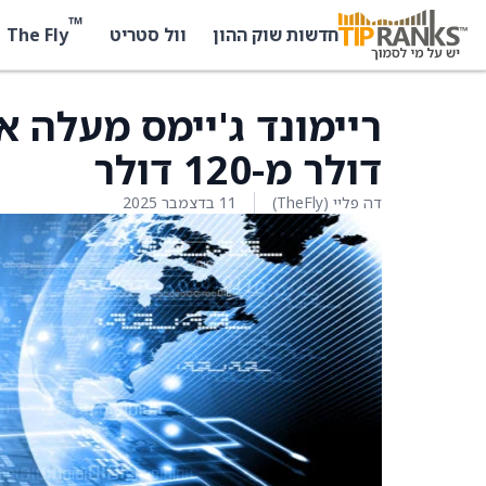
™
The Fly
חדשות שוק ההון
וול סטריט
דולר מ-120 דולר
דה פליי (TheFly)
11 בדצמבר 2025