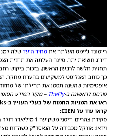
ריימונד ג'יימס העלתה את
מחיר היעד
שלה למניי
תחזית חלשה לרבעון הראשון, בזכות ביקוש רחב 
כך כותב האנליסט למשקיעים בהערת מחקר. המי
אופטימיות שהשנה תסמן את תחילתו של מחזור צמי
פורסם לראשונה ב-
TheFly
– מקור המידע הסופי 
ראו את המניות החמות של בעלי העניין ב-TipRanks >>
קראו עוד על CIEN:
סקירת צהריים: דיסני משקיעה 1 מיליארד דולר ב-OpenAI, אורקל מדווחת על רבעון שני מעורב
וידאו: אורקל מכבידה על הנאסד"ק כשהדוח מצית