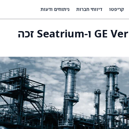
קריפטו
דיווחי חברות
ניתוחים ודעות
הקונסורציום של GE Vernova ו-Seatrium זכה