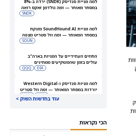
למה מניית סנדיסק (SNDK) ירדה ב-8%
במסחר מאוחר — ומה גולדמן זאקס רואה
בהמשך
SNDK
למה מניית SoundHound AI מזנקת
במסחר המאוחר — ומה וול סטריט מצפה
שיקרה בהמשך
SOUN
החוזים העתידיים על המניות בארה"ב
חשמל מחוות
עולים בזמן שהמשקיעים ממתינים
פיק
לדוחות נוספים
DIA
QQQ
למה מניות סנדיסק ו-Western Digital
יורדות במסחר המאוחר — ומה וול סטריט
צופה בהמשך
WDC
SNDK
עוד בחדשות השוק >
ק
מיות
3 מניות מתחת ל-10 דולר עם אפסייד חזק
שכדאי לשקול, לפי אנליסטים
הכי נקראות
TDUP
SOUN