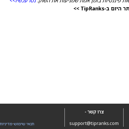
ת פיננסיות בזמן אמת שמניעות את השוק.
נסו עכשיו>>
TipRanks >>
צרו קשר -
support@tipranks.com
תנאי שימוש
•
מדיניות