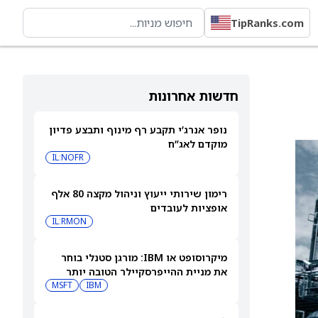
TipRanks.com
חדשות אחרונות
נופר אנרג’י תקבע רף מינוף ותבצע פדיון
מוקדם לאג”ח
IL:NOFR
רימון שירותי ייעוץ וניהול מקצה 80 אלף
אופציות לעובדים
IL:RMON
מיקרוסופט או IBM: מורגן סטנלי בוחר
את מניית ההייפרסקיילר הטובה יותר
לקנייה עכשיו
IBM
MSFT