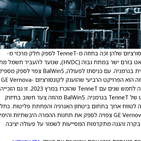
) ו-Seatrium הודיעו כי הקונסורציום שלהן זכה בחוזה מ-TenneT לספק חלק מרכזי מ-
BalWin5, חיבור רשת ימי חדש בהספק 2.2 ג׳יגוואט בזרם ישר במתח גבוה (HVDC), שנועד להעביר 
רוח בים הצפוני הגרמני אל רשת ההולכה היבשתית בגרמניה. עם כניסתו לפעולה, BalWin5 צפוי לספק מס
חשמל מתחדש לכ-2.75 מיליון משקי בית. חוזה זה הוא הפרויקט הרביעי שהוענק לקונסורציום GE Vernova-
Seatrium במסגרת הסכם מסגרת לשיתוף פעולה לחמש שנים עם TenneT שהוכרז במרץ 2023. זו גם הזכייה
הראשונה של הקונסורציום בפרויקטי ה-2 ג׳יגוואט של TenneT בגרמניה. BalWin5 מהווה צעד חשוב בחיזוק
 לטווח ארוך בתחום ביטחון האנרגיה והפחתת פליטות. כחל
מהחוזה, יחידת Electrification Systems של GE Vernova צפויה לספק את תחנות ההמרה היבשתיות והי
ה, כולל מערכות בקרה והגנה מתקדמות המסייעות לשמור על פעולה יציבה