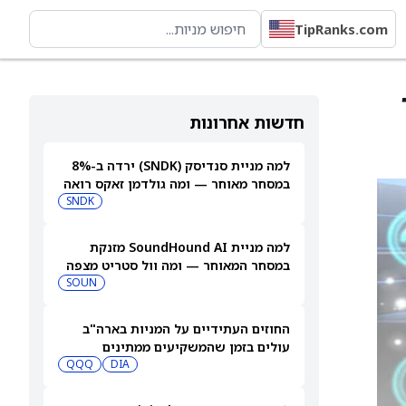
TipRanks.com
חדשות אחרונות
למה מניית סנדיסק (SNDK) ירדה ב-8%
במסחר מאוחר — ומה גולדמן זאקס רואה
בהמשך
SNDK
למה מניית SoundHound AI מזנקת
במסחר המאוחר — ומה וול סטריט מצפה
שיקרה בהמשך
SOUN
החוזים העתידיים על המניות בארה"ב
עולים בזמן שהמשקיעים ממתינים
לדוחות נוספים
DIA
QQQ