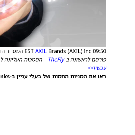
09:50 EST
Brands (AXIL) Inc המסחר הופסק, השהיית מסחר בשל תנודתיות
AXIL
פורסם לראשונה ב-
TheFly
– הסמכות העליונה ל
עכשיו>>
ראו את המניות החמות של בעלי עניין ב-TipRanks >>