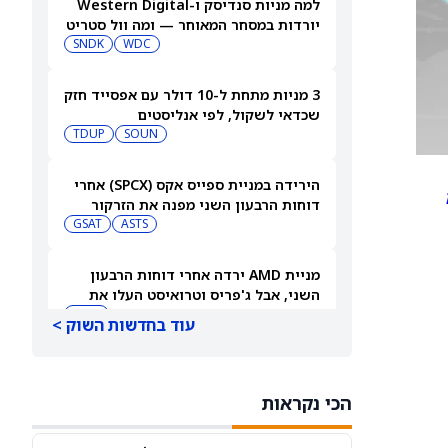
למה מניות סנדיסק ו-Western Digital
יורדות במסחר המאוחר — ומה וול סטריט
צופה בהמשך
WDC
SNDK
3 מניות מתחת ל-10 דולר עם אפסייד חזק
שכדאי לשקול, לפי אנליסטים
TDUP
SOUN
הירידה במניית ספייס אקס (SPCX) אחרי
דוחות הרבעון השני מפנה את הזרקור
ASTS
לקרנות סל חלל עם חשיפה גבוהה
GSAT
מניית AMD ירדה אחרי דוחות הרבעון
השני, אבל ג'פריס וטרואיסט העלו את
מחירי היעד. הנה הסיבה
AMD
עוד בחדשות השוק >
אטסי מקצצת 12% מכוח האדם שלה, אבל
AI וקיצוץ עלויות אינם הסיבה
הכי נקראות
AMZN
WMT