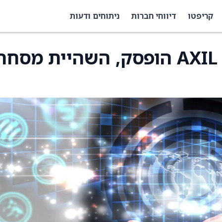
קריפטו
דיווחי חברות
ניתוחים ודעות
המסחר ב-AXIL Brands Inc הופסק, השהיית מסחר