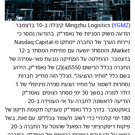
YGMZ
Mingzhu Logistics (
) קיבלה ב-10 בדצמבר
הודעה משוק המניות של נאסד"ק. בהודעה נמסר כי
ניירות הערך של החברה יימחקו מ-Nasdaq Capital
Market, והמסחר יושעה עם פתיחת המסחר ב-12
בדצמבר. ההחלטה על המחיקה נובעת מאי-עמידה של
החברה בכלל הרישום 5550(a)(2) של נאסד"ק, הידוע
בשם כלל "מחיר ההצעה". הכלל הזה מחייב חברות
נסחרות לשמור על מחיר הצעת סגירה מינימלי של 1
דולר למניה במשך 30 ימי מסחר רצופים. נאסד"ק
הודיעה לראשונה לחברה על אי-העמידה ב-20
באוקטובר. בדרך כלל נאסד"ק מעניקה תקופת תיקון של
180 ימי קלנדרי כדי לשוב ולעמוד בכללים. עם זאת, בשל
פיקוח דיסקרציוני של הפאנל שהוטל על החברה ב-20
במאי על ידי ועדת כשירות הרישום של נאסד"ק, החברה