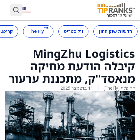
™
חדשות שוק ההון
וול סטריט
The Fly
קריפטו
MingZhu Logistics
קיבלה הודעת מחיקה
מנאסד"ק, מתכננת ערעור
דה פליי (TheFly)
11 בדצמבר 2025