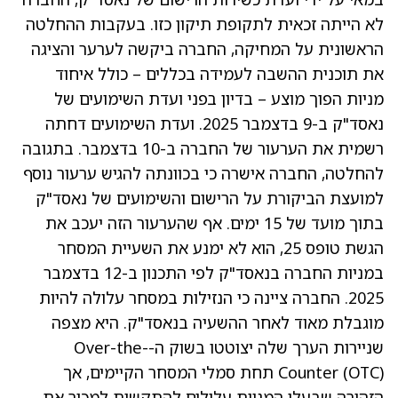
לא הייתה זכאית לתקופת תיקון כזו. בעקבות ההחלטה
הראשונית על המחיקה, החברה ביקשה לערער והציגה
את תוכנית ההשבה לעמידה בכללים – כולל איחוד
מניות הפוך מוצע – בדיון בפני ועדת השימועים של
נאסד"ק ב-9 בדצמבר 2025. ועדת השימועים דחתה
רשמית את הערעור של החברה ב-10 בדצמבר. בתגובה
להחלטה, החברה אישרה כי בכוונתה להגיש ערעור נוסף
למועצת הביקורת על הרישום והשימועים של נאסד"ק
בתוך מועד של 15 ימים. אף שהערעור הזה יעכב את
הגשת טופס 25, הוא לא ימנע את השעיית המסחר
במניות החברה בנאסד"ק לפי התכנון ב-12 בדצמבר
2025. החברה ציינה כי הנזילות במסחר עלולה להיות
מוגבלת מאוד לאחר ההשעיה בנאסד"ק. היא מצפה
שניירות הערך שלה יצוטטו בשוק ה-Over-the-
Counter (OTC) תחת סמלי המסחר הקיימים, אך
הזהירה שבעלי המניות עלולים להתקשות למכור את