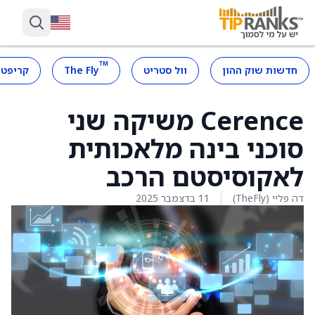
™
חדשות שוק ההון
וול סטריט
The Fly
קריפטו
Cerence משיקה שני
סוכני בינה מלאכותית
לאקוסיסטם הרכב
דה פליי (TheFly)
11 בדצמבר 2025