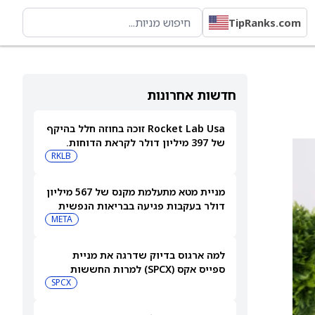
TipRanks.com
חדשות אחרונות
Rocket Lab Usa זוכה בחוזה חלל בהיקף
של 397 מיליון דולר לקראת הדוחות.
האם מכירות גדולות יספיקו כדי להגיע
RKLB
לרווחיות?
מניית מטא מתעלמת מקנס של 567 מיליון
דולר בעקבות פגיעה בבריאות הנפשית
של בני נוער
META
למה ארגוס בדיוק שדרגה את מניית
ספייס אקס (SPCX) למרות החששות
מהוצאות על AI
SPCX