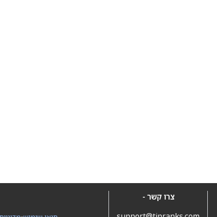
צרו קשר -
support@tipranks.com
תנאי שימוש
•
מדיניות