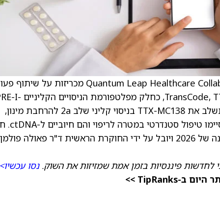
) ו-Quantum Leap Healthcare Collaborative מכריזות על שיתוף
חדש להערכת מועמדת התרופה של TransCode, TTX-MC138, כחלק מפלטפורמת הניסויים 
SPY של Quantum Leap. תוכנית PRE-I-SPY תשלב את TTX-MC138 בניסוי קליני שלב 2a להרחבת מינון,
שיקלוט עד 45 מטופלים עם סרטן המעי הגס שסיימו 
שלב 2a בניסוי מתוכנן להתחיל במחצית הראשונה של 2026 ויובל על ידי החוקרת הראשית ד"ר פאולה פו
 לחדשות פיננסיות בזמן אמת שמזיזות את השוק.
נסו עכשיו>
TipRanks >>