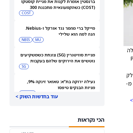
ברנסטין אומרת לקנות את מניית קוסטקו
(COST) כשהקמעונאית מתכננת 300
מחסנים חדשים
COST
מייקל ברי מהמר נגד אורקל ו-Nebius.
הנה למה הוא שלילי
NBIS
MU
 פעולה
מניית סוויטגרין (SG) צונחת כשמשקיעים
הקליניים PRE-I-
נוטשים את הירוקים שלהם בעקבות
התפרצות מחלה שמקורה במזון
SG
טיפול סטנדרטי במטרה לריפוי והם חיוביים ל-ctDNA. חלק
נעילה ירוקה בת”א: טאואר זינקה 9%,
למן מ-
מניות הבנקים טיפסו
IL:TASE
עוד בחדשות השוק >
>
תנודתיות באופציות ותנועות הרווחים
המשתמעות היום, 07 באוגוסט 2026
הכי נקראות
CGC
UA