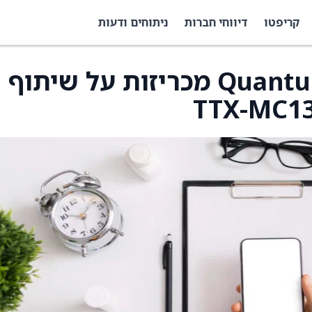
קריפטו
דיווחי חברות
ניתוחים ודעות
TransCode ו-Quantum Leap מכריזות על שיתוף