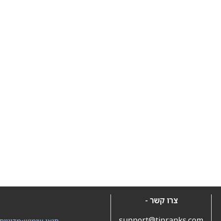
צרו קשר -
support@tipranks.com
תנאי שימוש
•
מדיניות