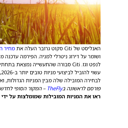
האנליסט של Citi סקוט גרובר העלה את
מחיר ה
לנפט וגז. Citi סבורה שהתעשייה נמצאת
לבחירה המובילה שלה מבין המניות הגדולות, ואחריה Baker Hughes ו-rton
פורסם לראשונה ב
TheFly
– המקור הסופי לחדשו
ראו את המניות המובילות שמומלצות על ידי 