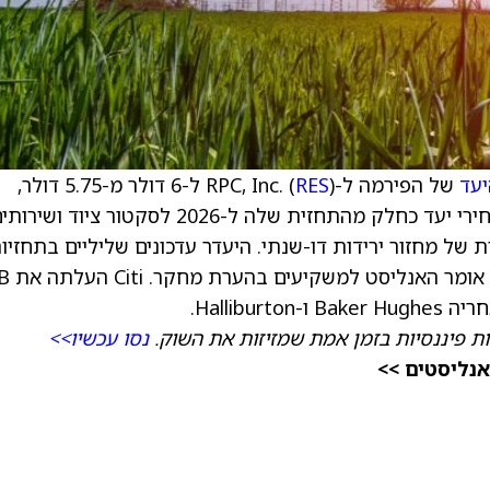
יעד
של הפירמה ל-RPC, Inc. (
RES
) ל-6 דולר מ-5.75 דולר,
ושומר על דירוג ניטרלי למניה. הפירמה עדכנה מחירי יעד כחלק מהתחזית שלה ל-2026 לסקטור ציוד ושי
 בתחתית של מחזור ירידות דו-שנתי. היעדר עדכונים שליליים בתחזיו
עשוי להוביל לביצועי מניות ט
Hallibu.
ת פיננסיות בזמן אמת שמזיזות את השוק.
נסו עכשיו>>
אנליסטים >>