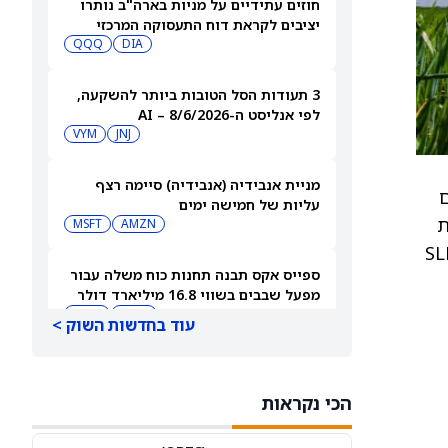
חוזים עתידיים על מניות בארה"ב נותרו
יציבים לקראת דוח התעסוקה המרכזי
QQQ
DIA
3 תעודות הסל הטובות ביותר להשקעה,
לפי אנליסט ה-AI – 8/6/2026
VYM
JNJ
מניית אנבידיה (אנבידיה) סיימה רצף
רותים
עליות של חמישה ימים
ת
MSFT
AMZN
ובים יותר ב-2026, אומר האנליסט למשקיעים בהערת מחקר. Citi העלתה את SLB
ספייס אקס תבנה תחנות כוח משלה עבור
מפעל שבבים בשווי 16.8 מיליארד דולר
SPCX
INTC
עוד בחדשות השוק >
חדשות מיזוגים ורכישות: אדוונסד מיקרו
דיווייסז רוכשת את Taalas כדי לחזק את
הכי נקראות
מהלך ה-AI inference שלה
AMD