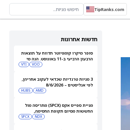
TipRanks.com
חדשות אחרונות
סופר מיקרו קומפיוטר תדווח על תוצאות
הרבעון הרביעי ב-11 באוגוסט. הנה מי
מחזיק במניית SMCI
VOO
VTI
3 מניות טרנדיות שכדאי לעקוב אחריהן,
לפי אנליסטים – 8/6/2026
HUBS
AMD
מניית ספייס אקס (SPCX) מתריסה מול
החששות מסיום תקופת החסימה,
ומטפסת לאחר שחרור 911 מיליון מניות
NDX
SPCX