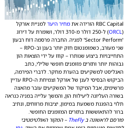
RBC Capital הורידה את
מחיר היעד
למניית אורקל
(
ORCL
) ל-250 דולר מ-310 דולר, ושומרת על דירוג
'Sector Perform' למניה. החברה פרסמה דוח רבעון
שני מעורב, כשמומנטום חזק יותר בענן וב-RPO –
התחייבויות ביצוע שנותרו – קוזז על ידי הוצאות הון
גבוהות יותר ותזרים מזומנים חופשי שלילי, כתב
האנליסט למשקיעים בהערת מחקר. לדברי הפירמה,
הביקוש הבסיסי לענן של אורקל וצמיחת ה-RPO עדיין
מרשימים, אבל המיקוד של המשקיעים עובר מהאצה
בשורה העליונה ליעילות הון, והמשך עלייה במניה כנראה
תלוי בהפגנת משמעת במימון, יציבות מרווחים, ונתיב
ברור להתאוששות בתזרים המזומנים החופשי.
פורסם לראשונה ב
TheFly
– המקור האולטימטיבי
לחדשות פיננסיות בזמן אמת שמזיזות את השוק.
נסו