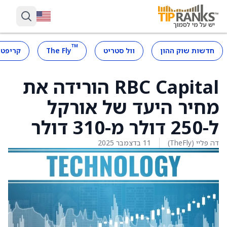
™
חדשות שוק ההון
וול סטריט
The Fly
קריפטו
RBC Capital הורידה את
מחיר היעד של אורקל
ל-250 דולר מ-310 דולר
דה פליי (TheFly)
11 בדצמבר 2025