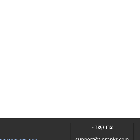
צרו קשר -
support@tipranks.com
תנאי שימוש
•
מדיניות