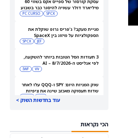
עסקת קורסור של ספייס אקס בשווי 60
מיליארד דולר עשויה להיסגר כבר בשבוע
הבא… אבל המותג Cursor עלול להיעלם
SPCX
PC:CURSO
מניית מעקב? ג'פריס גרופ שוקלת את
הספקולציות על מיזוג בין SpaceX
לטסלה
JEF
SPCX
3 תעודות הסל הטובות ביותר להשקעה,
לפי אנליסט ה-AI – 8/7/2026
IWF
VV
שוק המניות היום: SPY ו-QQQ עלו לאחר
שדוח תעסוקה מאכזב שינה את ציפיות
הריבית
DIA
QQQ
עוד בחדשות השוק >
מניות מחשוב קוונטי מזנקות כשוושינגטון
בוחנת הגדלת המימון ב-68%
הכי נקראות
QBTS
IONQ