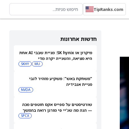
TipRanks.com
חדשות אחרונות
מיקרון או SK hynix: מניית שבבי AI אחת
היא מציאה, והשנייה יקרה מדי
SKHY
MU
"משחקת באש": משקיע מזהיר לגבי
מניית אנבידיה
NVDA
שורטיסטים על ספייס אקס חוטפים מכה
— הנה מה שג'יי פי מורגן רואה בהמשך
SPCX