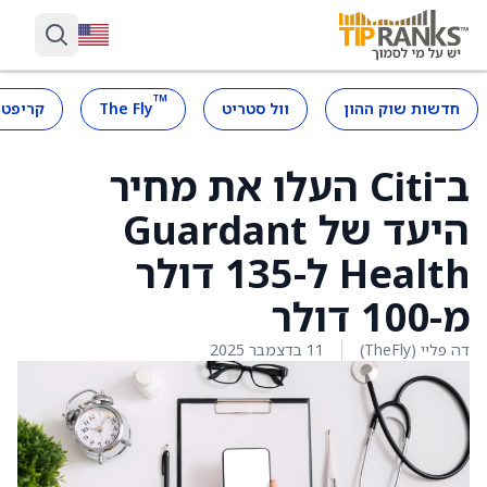
™
חדשות שוק ההון
וול סטריט
The Fly
קריפטו
ב־Citi העלו את מחיר
היעד של Guardant
Health ל-135 דולר
מ-100 דולר
דה פליי (TheFly)
11 בדצמבר 2025