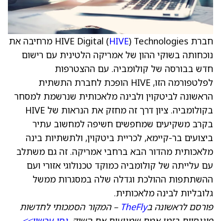
חברת HIVE Digital (
HIVE
) Technologies מרחיבה את
נוכחותה בשוקי ההון של אמריקה הלטינית עם רישום
חדש בבורסה של קולומביה. עם ההצטרפות
לפלטפורמה הזו, HIVE הופכת לחברת התשתית
הראשונה לביטקוין ולבינה מלאכותית שנרשמת למסחר
בקולומביה. ציון דרך זה מחזק את הנראות של HIVE
בקרב משקיעים שמחפשים חשיפה למחשוב עתיר
ביצועים בר-קיימא, לכריית ביטקוין, ולתשתיות בינה
מלאכותית מהדור הבא ברחבי אמריקה. זה גם משתלב
עם עלייתה של קולומביה כמוקד טכנולוגי אזורי ועם
ההשתתפות ההולכת וגדלה שלה במסגרות ממשל
גלובליות לבינה מלאכותית.
פורסם לראשונה ב
TheFly
– המקור הסמכותי לחדשות
פיננסיות בזמן אמת שמניעות את השוק.
נסו עכשיו>>