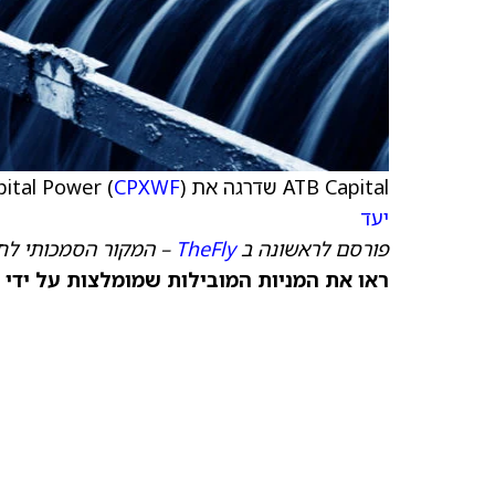
ATB Capital שדרגה את Capital Power (
) מ'ביצוע תואם למגזר' ל'תשואת יתר' עם 75 דולר קנדי
CPXWF
יעד
פורסם לראשונה ב
TheFly
– המקור הסמכותי לח
ראו את המניות המובילות שמומלצות על ידי 