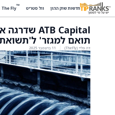
™
The Fly
חדשות שוק ההון
וול סטריט
תואם למגזר' ל'תשואת 
דה פליי (TheFly)
11 בדצמבר 2025