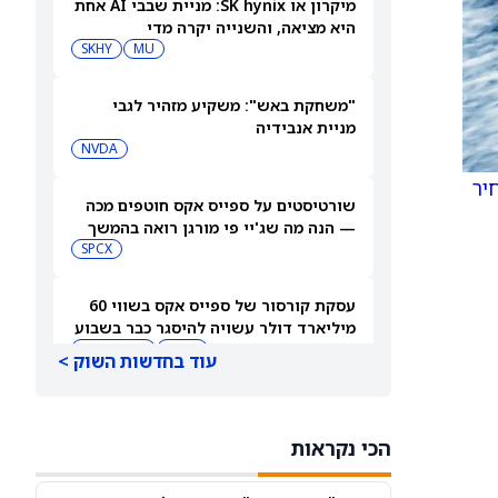
מיקרון או SK hynix: מניית שבבי AI אחת
היא מציאה, והשנייה יקרה מדי
SKHY
MU
"משחקת באש": משקיע מזהיר לגבי
מניית אנבידיה
NVDA
יר
שורטיסטים על ספייס אקס חוטפים מכה
— הנה מה שג'יי פי מורגן רואה בהמשך
SPCX
עסקת קורסור של ספייס אקס בשווי 60
מיליארד דולר עשויה להיסגר כבר בשבוע
הבא… אבל המותג Cursor עלול להיעלם
SPCX
PC:CURSO
עוד בחדשות השוק >
מניית מעקב? ג'פריס גרופ שוקלת את
הספקולציות על מיזוג בין SpaceX
הכי נקראות
לטסלה
JEF
SPCX