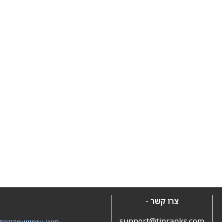
צרו קשר -
support@tipranks.com
תנאי שימוש
•
מדיניות