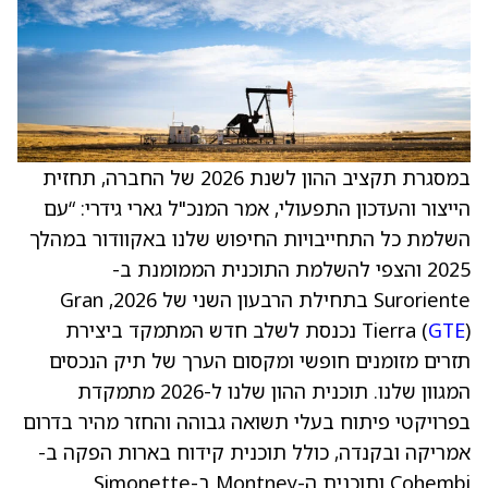
במסגרת תקציב ההון לשנת 2026 של החברה, תחזית
הייצור והעדכון התפעולי, אמר המנכ"ל גארי גידרי: “עם
השלמת כל התחייבויות החיפוש שלנו באקוודור במהלך
2025 והצפי להשלמת התוכנית הממומנת ב-
Suroriente בתחילת הרבעון השני של 2026, Gran
GTE
Tierra (
) נכנסת לשלב חדש המתמקד ביצירת
תזרים מזומנים חופשי ומקסום הערך של תיק הנכסים
המגוון שלנו. תוכנית ההון שלנו ל-2026 מתמקדת
בפרויקטי פיתוח בעלי תשואה גבוהה והחזר מהיר בדרום
אמריקה ובקנדה, כולל תוכנית קידוח בארות הפקה ב-
Cohembi ותוכנית ה-Montney ב-Simonette.