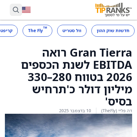
™
חדשות שוק ההון
וול סטריט
The Fly
קריפטו
Gran Tierra רואה
EBITDA לשנת הכספים
2026 בטווח 280–330
מיליון דולר כ'תרחיש
בסיס'
דה פליי (TheFly)
10 בדצמבר 2025