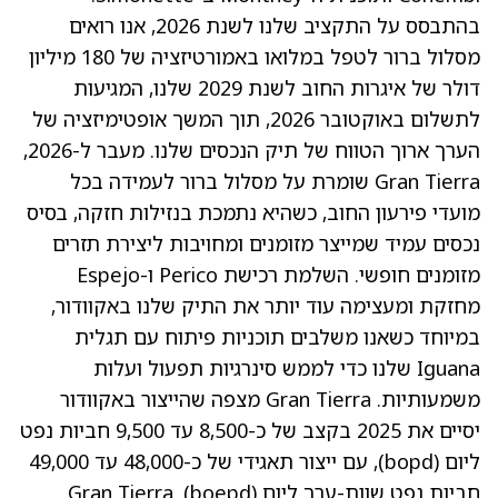
בהתבסס על התקציב שלנו לשנת 2026, אנו רואים
מסלול ברור לטפל במלואו באמורטיזציה של 180 מיליון
דולר של איגרות החוב לשנת 2029 שלנו, המגיעות
לתשלום באוקטובר 2026, תוך המשך אופטימיזציה של
הערך ארוך הטווח של תיק הנכסים שלנו. מעבר ל-2026,
Gran Tierra שומרת על מסלול ברור לעמידה בכל
מועדי פירעון החוב, כשהיא נתמכת בנזילות חזקה, בסיס
נכסים עמיד שמייצר מזומנים ומחויבות ליצירת תזרים
מזומנים חופשי. השלמת רכישת Perico ו-Espejo
מחזקת ומעצימה עוד יותר את התיק שלנו באקוודור,
במיוחד כשאנו משלבים תוכניות פיתוח עם תגלית
Iguana שלנו כדי לממש סינרגיות תפעול ועלות
משמעותיות. Gran Tierra מצפה שהייצור באקוודור
יסיים את 2025 בקצב של כ-8,500 עד 9,500 חביות נפט
ליום (bopd), עם ייצור תאגידי של כ-48,000 עד 49,000
חביות נפט שוות-ערך ליום (boepd). Gran Tierra