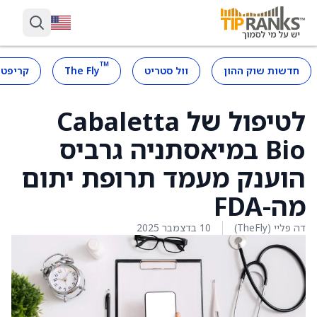
™
חדשות שוק ההון
וול סטריט
The Fly
קריפטו
לטיפול של Cabaletta
Bio במיאסתניה גרביס
הוענק מעמד תרופת יתום
מה-FDA
דה פליי (TheFly)
10 בדצמבר 2025