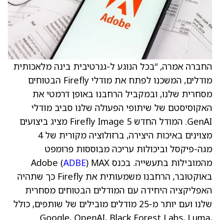
החברה אמרה, “בכל הנוגע ל-גנרטיבית בינה מלאכותית
מודלים, המשכנו לפתח את מודלי Firefly הבטוחים
מסחרית שלנו, ובמקביל הרחבנו באופן דרמטי את
האקוסיסטם של שיתופי הפעולה שלנו סביב מודלי
GenAI. המודל החדש Firefly Image 5 מציג ביצועים
מצוינים באיכות היצירה, ברזולוציה מקורית של 4
מגה-פיקסל וביכולות עריכה מבוססות פרומפט
מהמובילות בתעשייה. בכנס Adobe (
) MAX
ADBE
באוקטובר, הרחבנו משמעותית את Firefly כך שתהיה
האפליקציה היחידה עם המודלים הבטוחים מסחרית
שלנו ועם יותר מ-25 מודלים מובילים של שותפים, כולל
Google, OpenAI, Black Forest Labs, Luma,