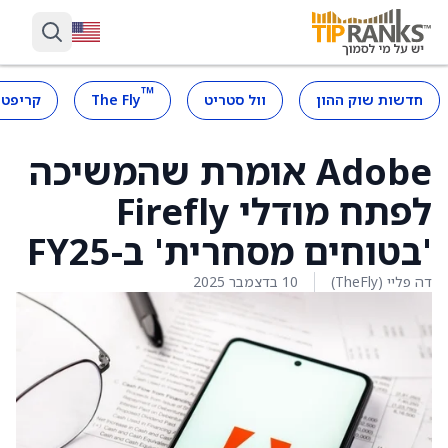
™
חדשות שוק ההון
וול סטריט
The Fly
קריפטו
Adobe אומרת שהמשיכה
לפתח מודלי Firefly
'בטוחים מסחרית' ב-FY25
דה פליי (TheFly)
10 בדצמבר 2025