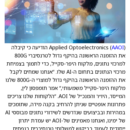
AAOI
Applied Optoelectronics (
) הודיעה כי קיבלה
את ההזמנה הראשונה בהיקף גדול לטרנסיברי 800G
למרכזי נתונים, מלקוח היפר-סקייל, כדי לתמוך בצמיחת
מרכזי הנתונים בתחום ה-AI שלו. “אנחנו שמחים לקבל
את ההזמנה הראשונה בהיקף גדול למוצרי ה-800G שלנו
מלקוח היפר-סקייל משמעותי,” אמר תומפסון לין,
המייסד, היו״ר והמנכ״ל של AOI. “הלקוחות שלנו צריכים
פתרונות אופטיים שניתן להרחיב בקנה מידה, שתומכים
במהירות ובביצועים שנדרשים לשידורי נתונים מבוססי AI
של ימינו, ואנחנו מאמינים של-AOI יש עמדת יתרון
ייחודית לעמוד בביקוש למשלוחי טרנסיברים בנפחים