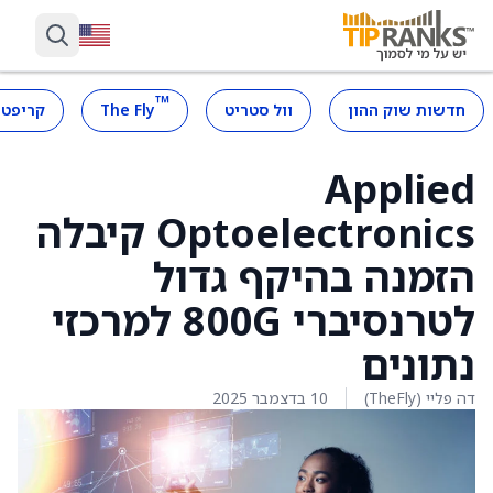
™
חדשות שוק ההון
וול סטריט
The Fly
קריפטו
Applied
Optoelectronics קיבלה
הזמנה בהיקף גדול
לטרנסיברי 800G למרכזי
נתונים
דה פליי (TheFly)
10 בדצמבר 2025