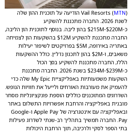
MTN
Vail Resorts (
) הודיעה על תוכנית ההון שלה
לשנת 2026. החברה מתכננת להשקיע
כ-$215M-$220M בהון ליבה. בנוסף לתוכנית הון הליבה,
החברה מתכננת להשקיע $12M בהשקעות הון לצמיחה
באתריה באירופה, $5M בפרויקטים לשיפור יעילות
משאבים, ו-$2M בהון לתכנון נדל״ן. כולל ההשקעות
הללו, החברה מתכננת להשקיע בסך הכול
כ-$234M-$239M בשנת 2026. החברה מתכננת
השקעות משמעותיות באפליקציית My Epic שלה כדי
להעמיק את מעורבות האורחים ולייעל את חוויות הנופש.
השדרוגים המתוכננים כוללים הוספת פונקציונליות מסחר
מובנית באפליקציה והרחבת אפשרויות התשלום באתר
ובאפליקציה עם אינטגרציה של Apple Pay ו-Google
Pay. החברה תמשיך בתהליך רב-שנתי לשדרוג פעילות
בתי הספר לסקי ולרכיבה, תוך הרחבת היכולות