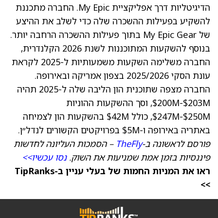
הדיגיטליות דרך אפליקציית My Epic. החברה מתכננת
להשקיע בפעילות ההשכרה שלה כדי לשלב את ההיצע
של My Epic Gear בתוך פעילות ההשכרה הרחבה יותר.
בנוסף להשקעות המתוכננות לשנת 2026 הקלנדרית,
החברה משלימה השקעות משמעותיות ל-2025 לקראת
עונת הסקי 2025/2026 בצפון אמריקה ובאירופה.
החברה מצפה שתוכנית הון הליבה שלה ל-2025 תהיה
$200M-$203M, וסך ההשקעות ההוניות
$247M-$250M, כולל $42M בהשקעות הון לצמיחה
באתריה באירופה ו-$5M בפרויקטים הקשורים לנדל״ן.
פורסם לראשונה ב-
TheFly
– הסמכות העליונה לחדשות
פיננסיות בזמן אמת שמניעות את השוק.
נסו עכשיו>>
ראו את המניות החמות של בעלי עניין ב-TipRanks
>>