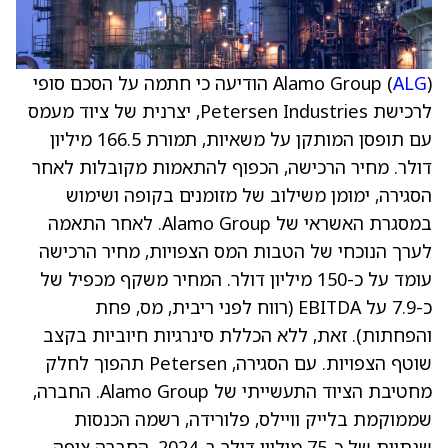
ALG
Alamo Group (
) הודיעה כי חתמה על הסכם סופי
לרכישת Petersen Industries, יצרנית של ציוד מעמס
עם תופסן המותקן על משאיות, תמורת 166.5 מיליון
דולר. מחיר הרכישה, הכפוף להתאמות מקובלות לאחר
הסגירה, ימומן משילוב של מזומנים בקופה ושימוש
במסגרת האשראי של Alamo Group. לאחר התאמה
לערך הנוכחי של הטבות המס הצפויות, מחיר הרכישה
עומד על כ-150 מיליון דולר. המחיר משקף מכפיל של
כ-7.9 על EBITDA (רווח לפני ריבית, מס, פחת
והפחתות). זאת, ללא הכללת סינרגיות חיוביות בקצב
שוטף הצפויות. עם הסגירה, Petersen תהפוך לחלק
מחטיבת הציוד התעשייתי של Alamo Group. החברה,
שממוקמת בלייק וויילס, פלורידה, רשמה הכנסות
שנתיות של כ-75 מיליון דולר ב-2024. החברה צופה