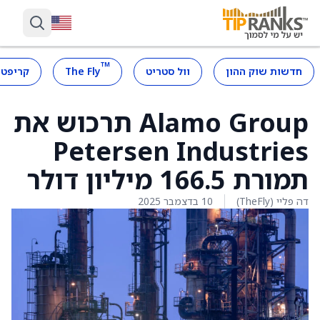
™
חדשות שוק ההון
וול סטריט
The Fly
קריפטו
Alamo Group תרכוש את
Petersen Industries
תמורת 166.5 מיליון דולר
דה פליי (TheFly)
10 בדצמבר 2025