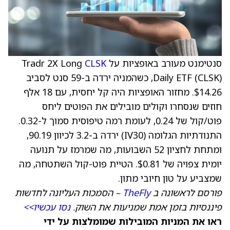
סנטימנט מעורב באופציות על Tradr 2X Long
CLSK
Daily ETF (CLSK), כשהמניה ירדה ב-59 סנט לסביב
$14.26. מחזור האופציות היה קל יחסית, עם 18 אלף
חוזים שנסחרו וקולים מובילים את הפוטים ליחס
פוט/קול של 0.24, לעומת רמה טיפוסית סמוך ל-0.32.
התנודתיות הגלומה (IV30) ירדה ב-3.2 לכיוון 90.19,
ומתחת לחציון 52 השבועות, מה שמרמז על תנועה
יומית צפויה של $0.81. הטיית פוט-קול השתטחה, מה
שמצביע על טון חיובי מתון.
פורסם לראשונה ב
TheFly
– הסמכות העליונה לחדשות
פיננסיות בזמן אמת שמניעות את השוק.
נסו עכשיו>>
ראו את המניות המובילות שמומלצות על ידי