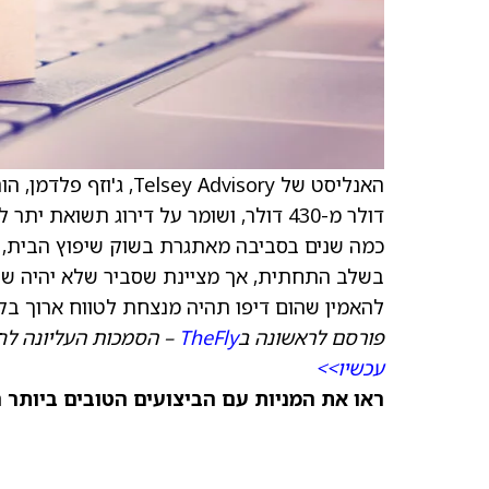
האנליסט של Telsey Advisory, ג'וזף פלדמן, הוריד את
דולר מ-430 דולר, ושומר על דירוג תשוא
כמה שנים בסביבה מאתגרת בשוק שיפוץ הבית, 
להאמין שהום דיפו תהיה מנצחת לטווח ארוך בק
פורסם לראשונה ב
TheFly
– הסמכות העליונה לח
עכשיו>>
ראו את המניות עם הביצועים הטובים ביותר היום ב-nks