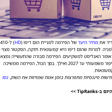
מחיר היעד
של הפירמה למניית הום דיפו (
HD
) ל-410
ת יתר למניה. למרות שהום דיפו היא קמעונאית חזקה, הסקטור מצוי 
אומר האנליסט למשקיעים. הפירמה סבורה שהתעשייה נמצא
בשלב התחתית, אך מציינת שסביר שלא יהיה שיפור משמעותי עד 2027 ואילך. בסך הכול, הפירמה ממשיכה
מעונאות.
דשות פיננסיות מתפרצות בזמן אמת שמזיזות את השוק.
נסו
TipRa >>