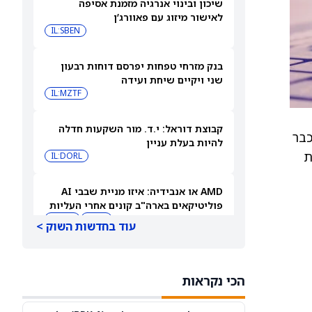
שיכון ובינוי אנרגיה מזמנת אסיפה
לאישור מיזוג עם פאוורג’ן
IL:SBEN
בנק מזרחי טפחות יפרסם דוחות רבעון
שני ויקיים שיחת ועידה
IL:MZTF
קבוצת דוראל: י.ד. מור השקעות חדלה
כבר
להיות בעלת עניין
ת
IL:DORL
AMD או אנבידיה: איזו מניית שבבי AI
פוליטיקאים בארה"ב קונים אחרי העליות
שלהן ב-2026?
AMD
NVDA
עוד בחדשות השוק >
ספייס אקס או פלנטיר: גולדמן זאקס אומר
שרק מניה אחת היא קנייה אחרי הראלים
הכי נקראות
האחרונים
PLTR
SPCX