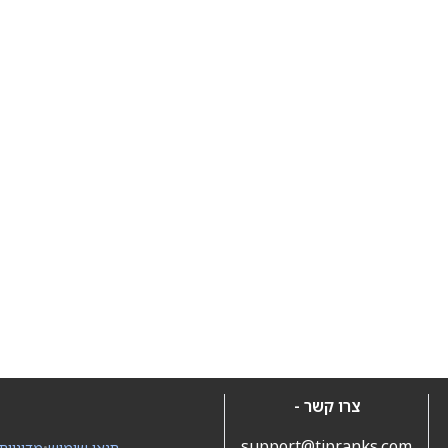
צרו קשר -
support@tipranks.com
תנאי שימוש
•
מדיניות