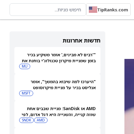
TipRanks.com
חדשות אחרונות
"'רבים לא מבינים,' אומר משקיע בכיר
בזמן שמניית מיקרון טכנולוג'י בוחנת את
המהלך הבא שלה"
MU
"היערכו למה שיבוא בהמשך", אומר
אנליסט בכיר על מניית מיקרוסופט
MSFT
AMD או SanDisk: מניית שבבים אחת
שווה קנייה, והשנייה היא דגל אדום, לפי
משקיע מוביל
AMD
SNDK