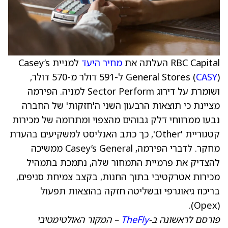
RBC Capital העלתה את
מחיר היעד
למניית Casey’s
CASY
General Stores (
) ל-591 דולר מ-570 דולר,
ושומרת על דירוג Sector Perform למניה. הפירמה
מציינת כי תוצאות הרבעון השני ה'חזקות' של החברה
נבעו ממרווחי דלק גבוהים מהצפוי ומתרומה של מכירות
קטגוריית 'Other', כך כתב האנליסט למשקיעים בהערת
מחקר. לדברי הפירמה, Casey’s General ממשיכה
להצדיק את פרמיית התמחור שלה, נתמכת בתמהיל
מכירות אטרקטיבי בתוך החנות, בקצב צמיחת סניפים,
בריכוז גיאוגרפי ובשליטה חזקה בהוצאות תפעול
(Opex).
פורסם לראשונה ב-
TheFly
– המקור האולטימטיבי