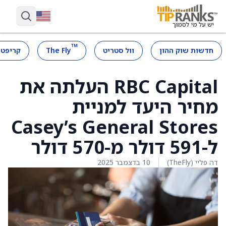
™
חדשות שוק ההון
וול סטריט
The Fly
קריפטו
RBC Capital העלתה את
מחיר היעד למניית
Casey’s General Stores
ל-591 דולר מ-570 דולר
דה פליי (TheFly)
10 בדצמבר 2025