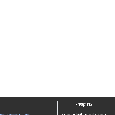
צרו קשר -
support@tipranks.com
תנאי שימוש
•
מדיניות