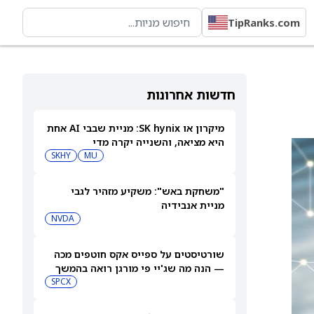
TipRanks.com
חדשות אחרונות
מיקרון או SK hynix: מניית שבבי AI אחת
היא מציאה, והשנייה יקרה מדי
SKHY
MU
"משחקת באש": משקיע מזהיר לגבי
מניית אנבידיה
NVDA
שורטיסטים על ספייס אקס חוטפים מכה
— הנה מה שג'יי פי מורגן רואה בהמשך
SPCX