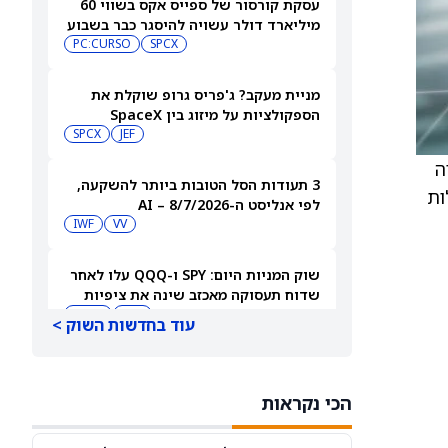
עסקת קורסור של ספייס אקס בשווי 60
מיליארד דולר עשויה להיסגר כבר בשבוע
הבא… אבל המותג Cursor עלול להיעלם
SPCX
PC:CURSO
מניית מעקב? ג'פריס גרופ שוקלת את
הספקולציות על מיזוג בין SpaceX
לטסלה
JEF
SPCX
יה
3 תעודות הסל הטובות ביותר להשקעה,
ילות
לפי אנליסט ה-AI – 8/7/2026
IWF
VV
שוק המניות היום: SPY ו-QQQ עלו לאחר
שדוח תעסוקה מאכזב שינה את ציפיות
הריבית
DIA
QQQ
עוד בחדשות השוק >
מניות מחשוב קוונטי מזנקות כשוושינגטון
בוחנת הגדלת המימון ב-68%
הכי נקראות
QBTS
IONQ